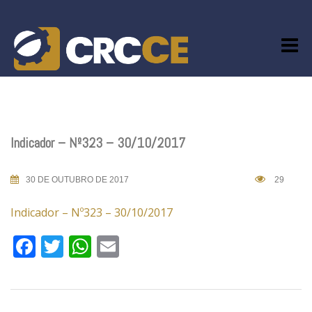
Skip
to
content
Indicador – Nº323 – 30/10/2017
30 DE OUTUBRO DE 2017
29
Indicador – Nº323 – 30/10/2017
Facebook
Twitter
WhatsApp
Email