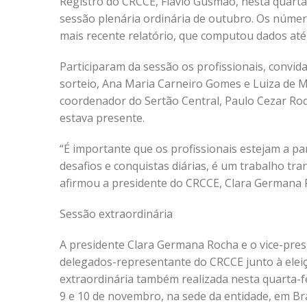
Registro do CRCCE, Flávio Gusmão, nesta quarta-
sessão plenária ordinária de outubro. Os núme
mais recente relatório, que computou dados até
Participaram da sessão os profissionais, convida
sorteio, Ana Maria Carneiro Gomes e Luiza de M
coordenador do Sertão Central, Paulo Cezar R
estava presente.
“É importante que os profissionais estejam a p
desafios e conquistas diárias, é um trabalho tr
afirmou a presidente do CRCCE, Clara Germana 
Sessão extraordinária
A presidente Clara Germana Rocha e o vice-presi
delegados-representante do CRCCE junto à elei
extraordinária também realizada nesta quarta-fe
9 e 10 de novembro, na sede da entidade, em Bra