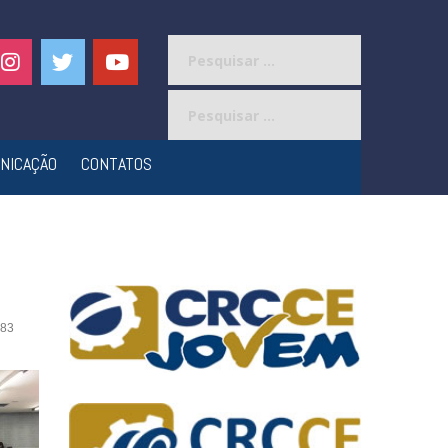
Pesquisar
por:
Pesquisar
por:
NICAÇÃO
CONTATOS
83