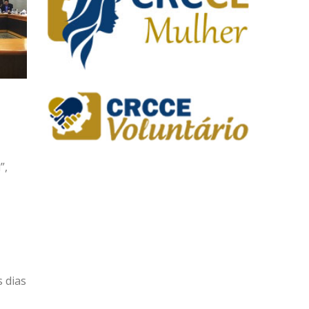
”,
 dias