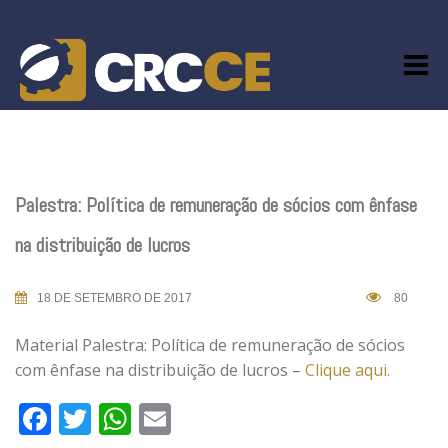
Skip
to
content
Palestra: Política de remuneração de sócios com ênfase
na distribuição de lucros
18 DE SETEMBRO DE 2017
80
Material Palestra: Política de remuneração de sócios
com ênfase na distribuição de lucros –
Clique aqui.
Facebook
Twitter
WhatsApp
Email