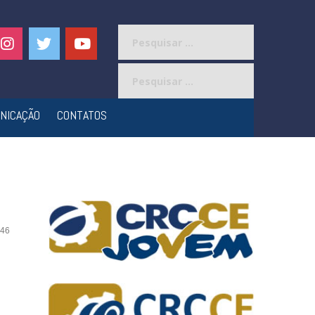
Pesquisar
por:
Pesquisar
por:
NICAÇÃO
CONTATOS
46