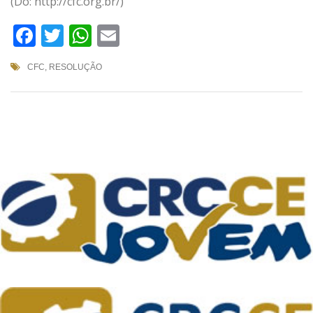
(Do: http://cfc.org.br/)
Facebook
Twitter
WhatsApp
Email
CFC
,
RESOLUÇÃO