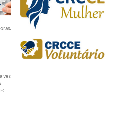
horas.
a vez
o
CFC