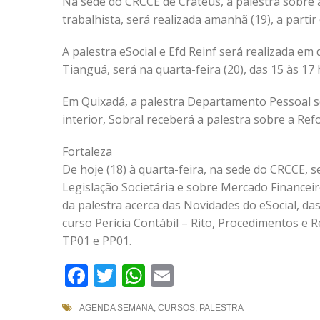
Na sede do CRCCE de Crateús, a palestra sobre
trabalhista, será realizada amanhã (19), a partir
A palestra eSocial e Efd Reinf será realizada em
Tianguá, será na quarta-feira (20), das 15 às 17 
Em Quixadá, a palestra Departamento Pessoal se
interior, Sobral receberá a palestra sobre a Refo
Fortaleza
De hoje (18) à quarta-feira, na sede do CRCCE, 
Legislação Societária e sobre Mercado Financeiro
da palestra acerca das Novidades do eSocial, das
curso Perícia Contábil – Rito, Procedimentos e
TP01 e PP01.
Facebook
Twitter
WhatsApp
Email
AGENDA SEMANA
,
CURSOS
,
PALESTRA