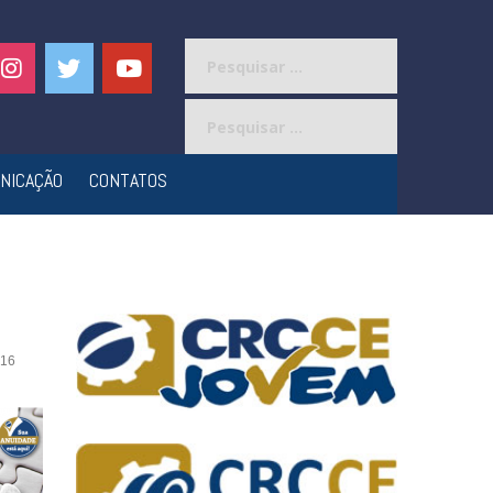
Pesquisar
por:
Pesquisar
por:
NICAÇÃO
CONTATOS
16