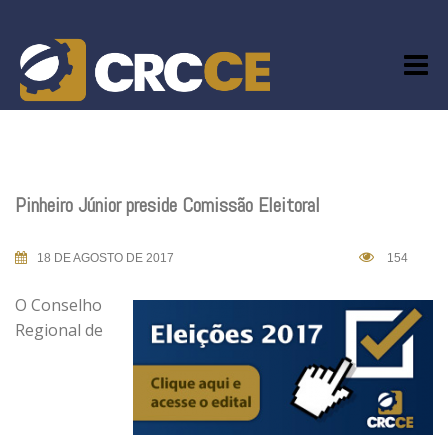
Skip
to
content
Pinheiro Júnior preside Comissão Eleitoral
18 DE AGOSTO DE 2017
154
O Conselho
Regional de