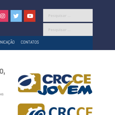
Pesquisar
por:
Pesquisar
por:
NICAÇÃO
CONTATOS
o,
46