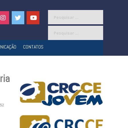
Pesquisar
por:
Pesquisar
por:
NICAÇÃO
CONTATOS
ria
52