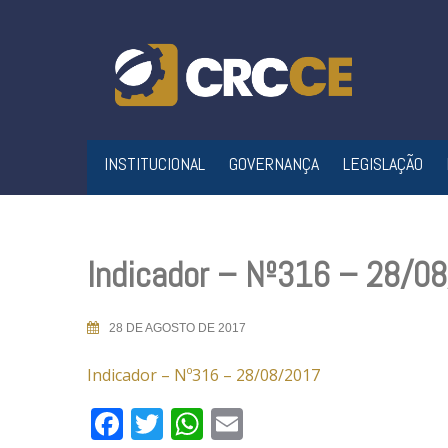
Skip
to
content
INSTITUCIONAL
GOVERNANÇA
LEGISLAÇÃO
Indicador – Nº316 – 28/0
28 DE AGOSTO DE 2017
Indicador – Nº316 – 28/08/2017
Facebook
Twitter
WhatsApp
Email