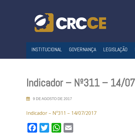
Skip
to
content
INSTITUCIONAL
GOVERNANÇA
LEGISLAÇÃO
Indicador – Nº311 – 14/0
9 DE AGOSTO DE 2017
Indicador – Nº311 – 14/07/2017
Facebook
Twitter
WhatsApp
Email