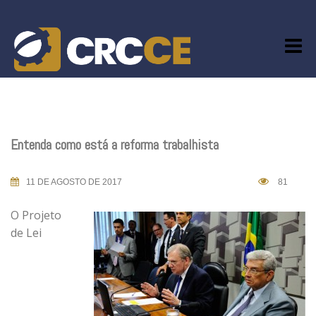
Skip
to
content
Entenda como está a reforma trabalhista
11 DE AGOSTO DE 2017
81
O Projeto
de Lei