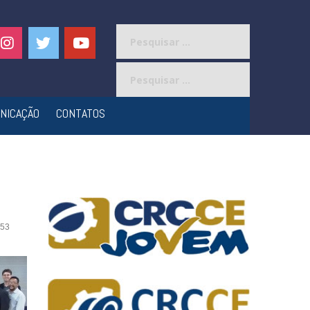
Pesquisar
por:
Pesquisar
por:
NICAÇÃO
CONTATOS
53