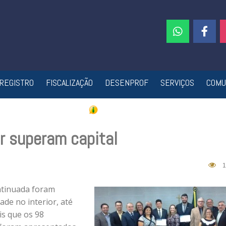
REGISTRO
FISCALIZAÇÃO
DESENPROF
SERVIÇOS
COMU
or superam capital
1
ntinuada foram
ade no interior, até
is que os 98