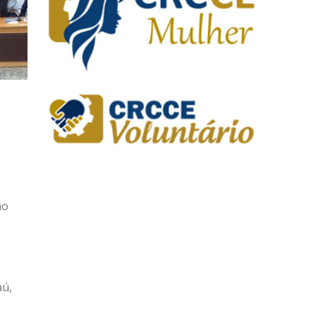
ão
aú,