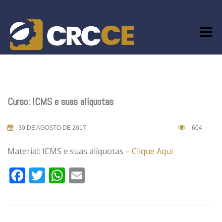
Skip
to
content
Curso: ICMS e suas alíquotas
30 DE AGOSTO DE 2017
604
Material: ICMS e suas alíquotas –
Clique Aqui
Facebook
Twitter
WhatsApp
Email