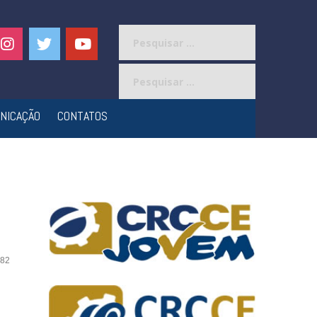
Pesquisar
por:
Pesquisar
por:
NICAÇÃO
CONTATOS
82