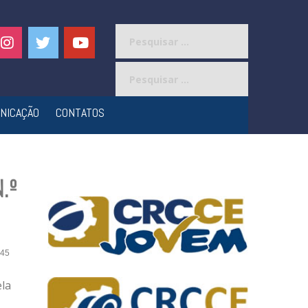
Pesquisar
por:
Pesquisar
por:
NICAÇÃO
CONTATOS
.º
45
la