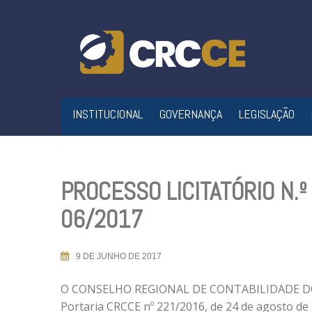
Skip
to
content
INSTITUCIONAL
GOVERNANÇA
LEGISLAÇÃO
PROCESSO LICITATÓRIO N.
06/2017
9 DE JUNHO DE 2017
O CONSELHO REGIONAL DE CONTABILIDADE DO CE
Portaria CRCCE nº 221/2016, de 24 de agosto de 