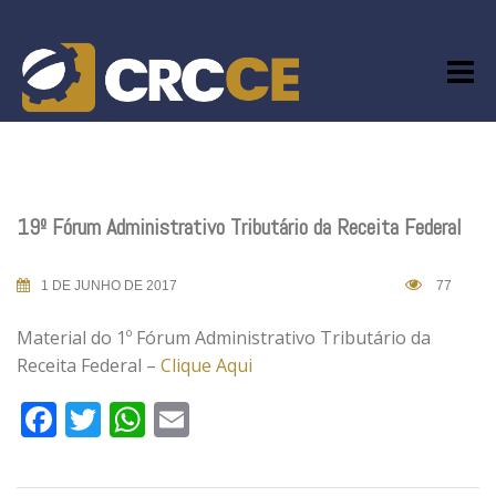
Skip
to
content
19º Fórum Administrativo Tributário da Receita Federal
1 DE JUNHO DE 2017
77
Material do 1º Fórum Administrativo Tributário da
Receita Federal –
Clique Aqui
Facebook
Twitter
WhatsApp
Email