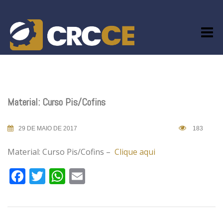
Skip
to
content
Material: Curso Pis/Cofins
29 DE MAIO DE 2017
183
Material: Curso Pis/Cofins –
Clique aqui
Facebook
Twitter
WhatsApp
Email