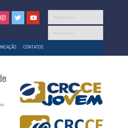
Pesquisar
por:
Pesquisar
por:
NICAÇÃO
CONTATOS
de
66