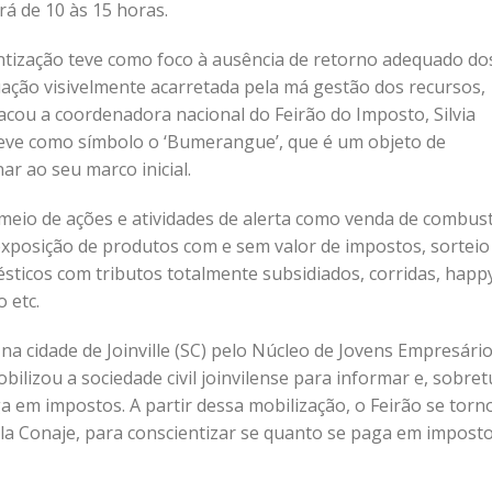
rá de 10 às 15 horas.
entização teve como foco à ausência de retorno adequado do
tuação visivelmente acarretada pela má gestão dos recursos,
acou a coordenadora nacional do Feirão do Imposto, Silvia
teve como símbolo o ‘Bumerangue’, que é um objeto de
r ao seu marco inicial.
meio de ações e atividades de alerta como venda de combust
 exposição de produtos com e sem valor de impostos, sorteio
sticos com tributos totalmente subsidiados, corridas, happ
 etc.
na cidade de Joinville (SC) pelo Núcleo de Jovens Empresári
obilizou a sociedade civil joinvilense para informar e, sobret
a em impostos. A partir dessa mobilização, o Feirão se torn
la Conaje, para conscientizar se quanto se paga em imposto