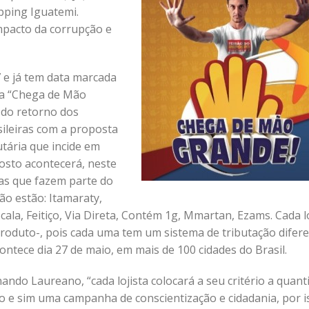
pping Iguatemi.
impacto da corrupção e
 e já tem data marcada
ma “Chega de Mão
 do retorno dos
sileiras com a proposta
utária que incide em
posto acontecerá, neste
as que fazem parte do
ão estão: Itamaraty,
Scala, Feitiço, Via Direta, Contém 1g, Mmartan, Ezams. Cada l
produto-, pois cada uma tem um sistema de tributação difer
ntece dia 27 de maio, em mais de 100 cidades do Brasil.
ndo Laureano, “cada lojista colocará a seu critério a quant
 e sim uma campanha de conscientização e cidadania, por i