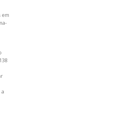
s em
ma-
o
 138
ar
 a