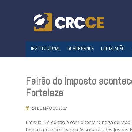
Skip
to
content
INSTITUCIONAL
GOVERNANÇA
LEGISLAÇÃO
Feirão do Imposto acontec
Fortaleza
24 DE MAIO DE 2017
Em sua 15ª edição e com o tema “Chega de Mão 
tem à frente no Ceará a Associação dos Jovens 