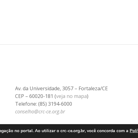
Av. da Universidade, 3057 – Fortaleza/CE
CEP – 60020-181 (
veja no mapa
)
Telefone: (85) 3194-6000
conselho@crc-ce.org.br
ação no portal. Ao utilizar o crc-ce.org.br, você concorda com a
Polí