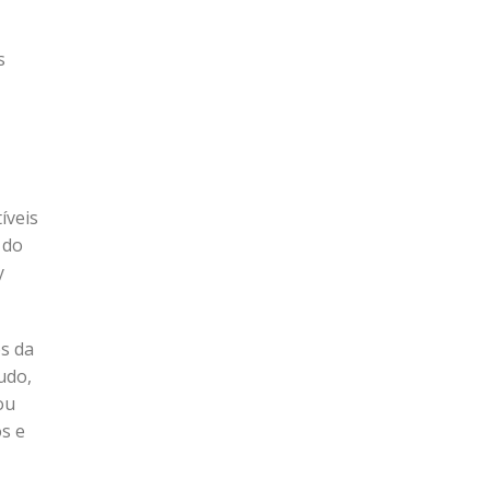
s
íveis
 do
y
os da
udo,
ou
s e