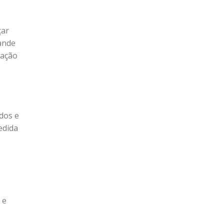
çar
rande
nação
s
dos e
edida
 e