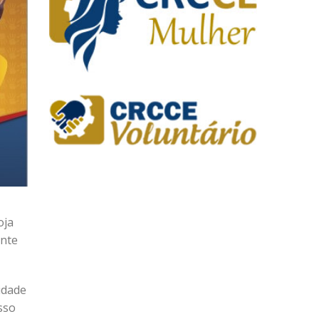
oja
ente
idade
sso