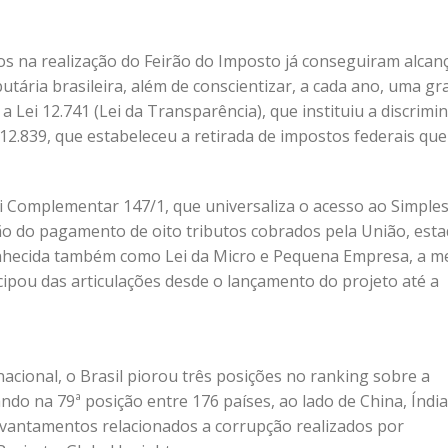
os na realização do Feirão do Imposto já conseguiram alcan
utária brasileira, além de conscientizar, a cada ano, uma g
a Lei 12.741 (Lei da Transparência), que instituiu a discrimi
 12.839, que estabeleceu a retirada de impostos federais que
i Complementar 147/1, que universaliza o acesso ao Simple
ção do pagamento de oito tributos cobrados pela União, esta
nhecida também como Lei da Micro e Pequena Empresa, a m
icipou das articulações desde o lançamento do projeto até a
cional, o Brasil piorou três posições no ranking sobre a
do na 79ª posição entre 176 países, ao lado de China, Índia
levantamentos relacionados a corrupção realizados por