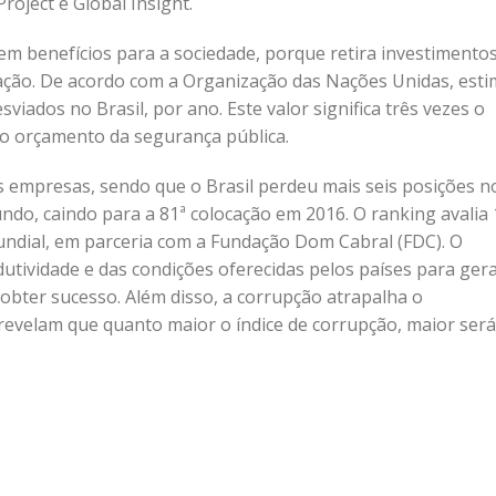
roject e Global Insight.
em benefícios para a sociedade, porque retira investimento
ação. De acordo com a Organização das Nações Unidas, esti
iados no Brasil, por ano. Este valor significa três vezes o
 o orçamento da segurança pública.
 empresas, sendo que o Brasil perdeu mais seis posições n
do, caindo para a 81ª colocação em 2016. O ranking avalia
undial, em parceria com a Fundação Dom Cabral (FDC). O
tividade e das condições oferecidas pelos países para ger
bter sucesso. Além disso, a corrupção atrapalha o
revelam que quanto maior o índice de corrupção, maior será