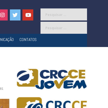
Pesquisar
por:
Pesquisar
por:
NICAÇÃO
CONTATOS
81