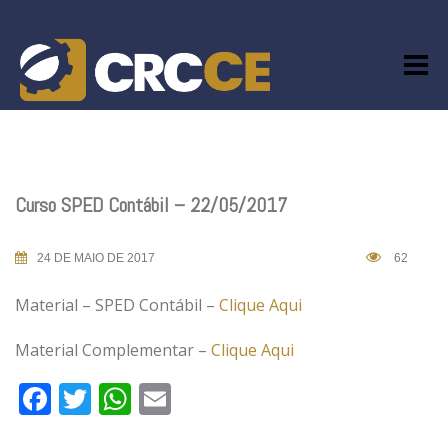
Skip
to
content
Curso SPED Contábil – 22/05/2017
24 DE MAIO DE 2017
62
Material – SPED Contábil –
Clique Aqui
Material Complementar –
Clique Aqui
Facebook
Twitter
WhatsApp
Email