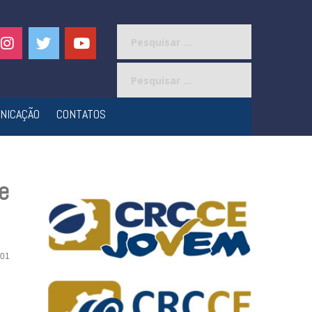
Pesquisar
por:
Pesquisar
por:
NICAÇÃO
CONTATOS
e
01