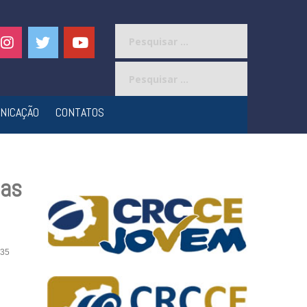
Pesquisar
por:
Pesquisar
por:
NICAÇÃO
CONTATOS
ias
35