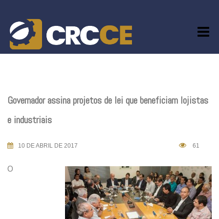
Skip
to
content
Governador assina projetos de lei que beneficiam lojistas
e industriais
10 DE ABRIL DE 2017
61
O