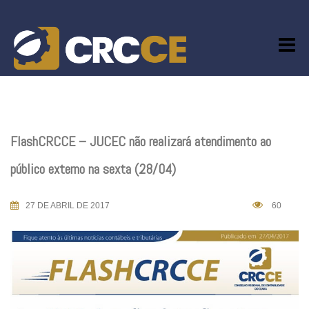
Skip
to
content
FlashCRCCE – JUCEC não realizará atendimento ao
público externo na sexta (28/04)
27 DE ABRIL DE 2017
60