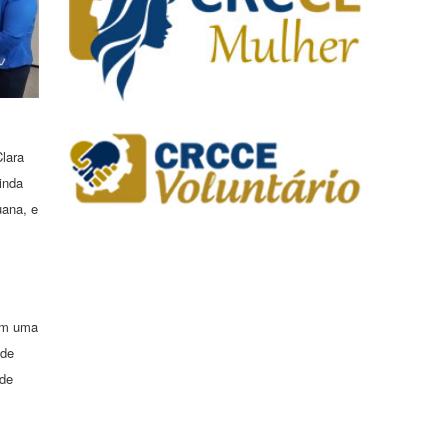
lara
inda
uana, e
com uma
 de
 de