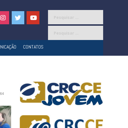
Pesquisar
por:
Pesquisar
por:
NICAÇÃO
CONTATOS
64