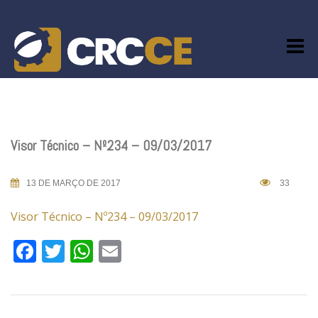
Skip
to
content
Visor Técnico – Nº234 – 09/03/2017
13 DE MARÇO DE 2017
33
Visor Técnico – Nº234 – 09/03/2017
Facebook
Twitter
WhatsApp
Email