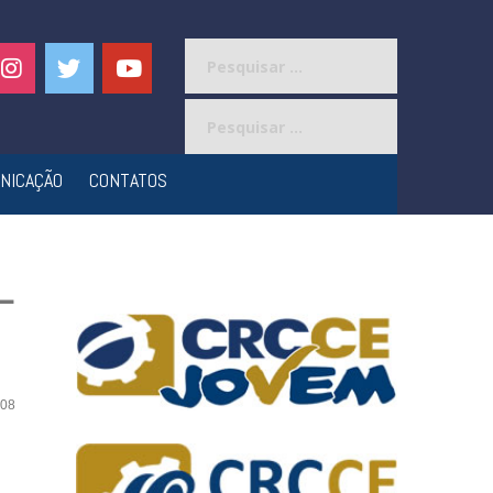
Pesquisar
por:
Pesquisar
por:
NICAÇÃO
CONTATOS
–
08