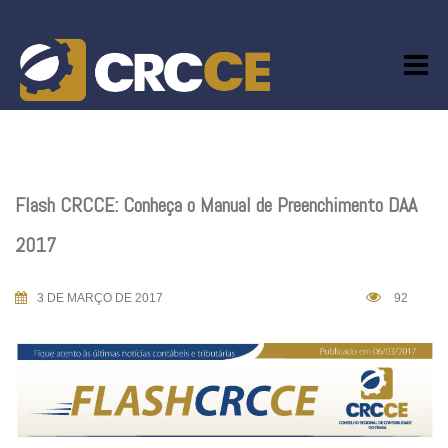
Skip
to
content
Flash CRCCE: Conheça o Manual de Preenchimento DAA
2017
3 DE MARÇO DE 2017
92