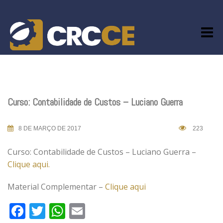
Skip
to
content
Curso: Contabilidade de Custos – Luciano Guerra
8 DE MARÇO DE 2017
223
Curso: Contabilidade de Custos – Luciano Guerra –
Clique aqui.
Material Complementar –
Clique aqui
Facebook
Twitter
WhatsApp
Email