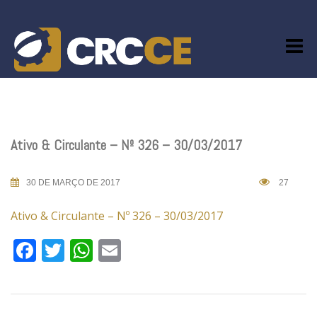
Skip
to
content
Ativo & Circulante – Nº 326 – 30/03/2017
30 DE MARÇO DE 2017
27
Ativo & Circulante – Nº 326 – 30/03/2017
Facebook
Twitter
WhatsApp
Email