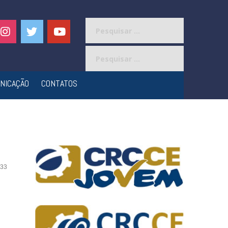
Pesquisar
por:
Pesquisar
por:
NICAÇÃO
CONTATOS
33