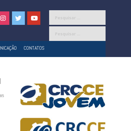
Pesquisar
por:
Pesquisar
por:
NICAÇÃO
CONTATOS
u
85