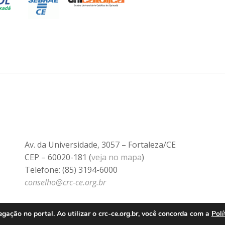
Av. da Universidade, 3057 – Fortaleza/CE
CEP – 60020-181 (
veja no mapa
)
Telefone: (85) 3194-6000
conselho@crc-ce.org.br
ação no portal. Ao utilizar o crc-ce.org.br, você concorda com a
Polí