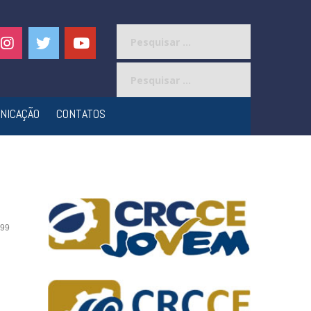
Pesquisar
por:
Pesquisar
por:
NICAÇÃO
CONTATOS
99