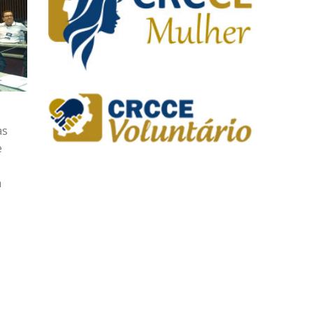
as
e
à