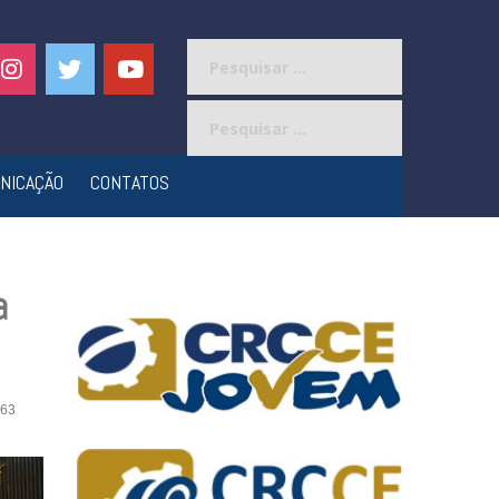
Pesquisar
por:
Pesquisar
por:
NICAÇÃO
CONTATOS
a
63