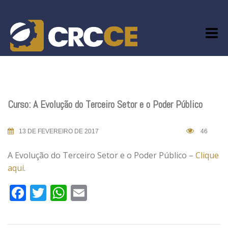
Skip
to
content
Curso: A Evolução do Terceiro Setor e o Poder Público
13 DE FEVEREIRO DE 2017
46
A Evolução do Terceiro Setor e o Poder Público –
Clique
aqui
.
Facebook
Twitter
WhatsApp
Email