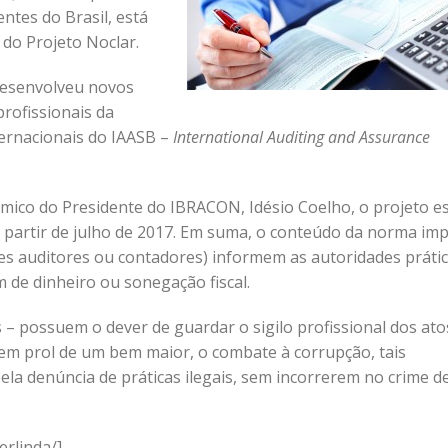
ntes do Brasil, está
 do Projeto Noclar.
 desenvolveu novos
rofissionais da
ternacionais do IAASB –
International Auditing and Assurance
mico do Presidente do IBRACON, Idésio Coelho, o projeto e
a partir de julho de 2017. Em suma, o conteúdo da norma im
les auditores ou contadores) informem as autoridades práti
 de dinheiro ou sonegação fiscal.
– possuem o dever de guardar o sigilo profissional dos ato
em prol de um bem maior, o combate à corrupção, tais
la denúncia de práticas ilegais, sem incorrerem no crime d
erlinda/]