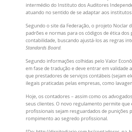
intermédio do Instituto dos Auditores Independe
atuando no sentido de se adaptar aos institutos
Segundo o site da Federação, o projeto Noclar
padrões e normas para os códigos de ética dos p
contabilidade, buscando ajustá-los as regras in
Standards Board
.
Segundo informações colhidas pelo Valor Econô
em fase de tradução e deve entrar em validade 
que prestadores de serviços contábeis (sejam e
ilegais praticadas pelas empresas, como lavagem
Hoje, os contadores – assim como os advogados 
seus clientes. O novo regulamento permite que 
profissionais sejam resguardados de punições pe
rompimento ao segredo profissional.
[Do: http://direitodiario.com.br/contadores-na-b