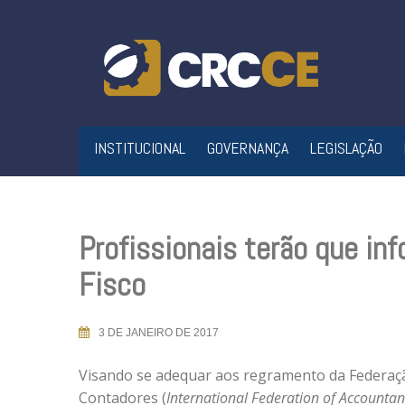
Skip
to
content
INSTITUCIONAL
GOVERNANÇA
LEGISLAÇÃO
Profissionais terão que inf
Fisco
3 DE JANEIRO DE 2017
Visando se adequar aos regramento da Federaçã
Contadores (
International Federation of Accountan