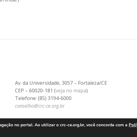
Av. da Universidade, 3057 – Fortaleza/CE
CEP – 60020-181 (
veja no mapa
)
Telefone: (85) 3194-6000
conselho@crc-ce.org.br
ação no portal. Ao utilizar o crc-ce.org.br, você concorda com a
Polí