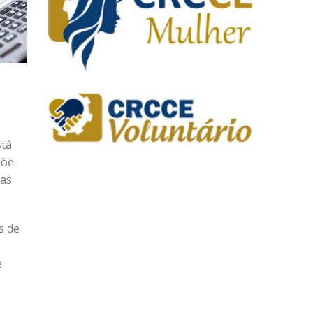
stá
põe
cas
s de
e