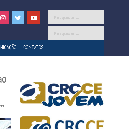
Pesquisar
por:
Pesquisar
por:
NICAÇÃO
CONTATOS
ao
99