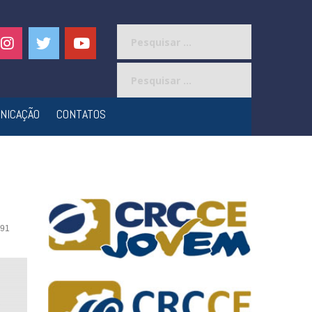
Pesquisar
por:
Pesquisar
por:
NICAÇÃO
CONTATOS
91