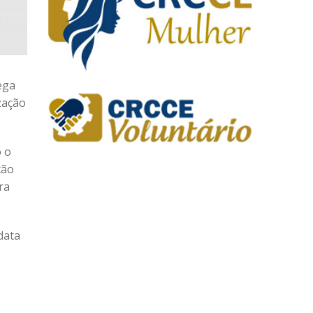
ega
zação
o o
ção
ra
data