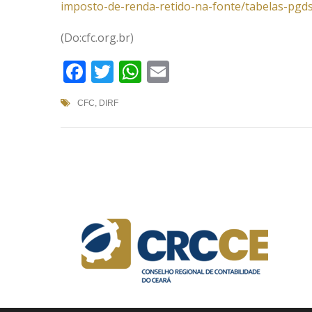
imposto-de-renda-retido-na-fonte/tabelas-pgd
(Do:cfc.org.br)
Facebook
Twitter
WhatsApp
Email
CFC
,
DIRF