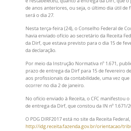
e restabeleceu, quanto à entrega da Dirf, que 
de anos anteriores, ou seja, o último dia útil de 
será o dia 27.
Nesta terça-feira (24), o Conselho Federal de Co
havia enviado ofício ao secretário da Receita F
da Dirf, que estava previsto para o dia 15 de fe
da declaração.
Por meio da Instrução Normativa nº 1.671, publ
prazo de entrega da Dirf para 15 de fevereiro
aos profissionais da contabilidade, uma vez que
ocorrer no dia 2 de janeiro.
No ofício enviado à Receita, o CFC manifestou 
de entrega da Dirf, que constou da IN nº 1.671/2
O PDG DIRF2017 está no site da Receita Federal
http://idg.receita.fazenda.gov.br/orientacao/tr