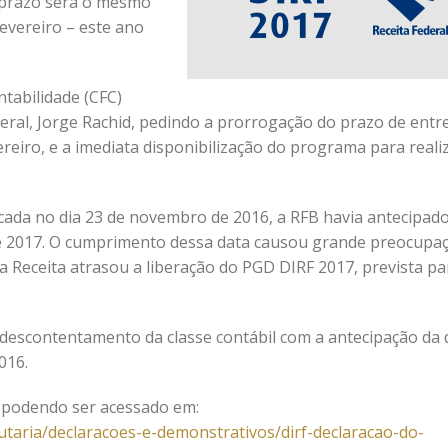
o prazo será o mesmo
fevereiro – este ano
ntabilidade (CFC)
ederal, Jorge Rachid, pedindo a prorrogação do prazo de entr
vereiro, e a imediata disponibilização do programa para reali
icada no dia 23 de novembro de 2016, a RFB havia antecipad
 de 2017. O cumprimento dessa data causou grande preocupa
 a Receita atrasou a liberação do PGD DIRF 2017, prevista pa
o descontentamento da classe contábil com a antecipação da 
016.
, podendo ser acessado em:
ibutaria/declaracoes-e-demonstrativos/dirf-declaracao-do-