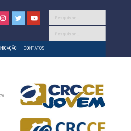
Pesquisar
por:
Pesquisar
por:
NICAÇÃO
CONTATOS
79