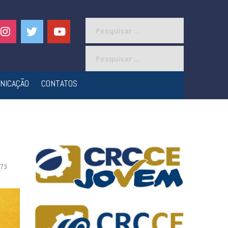
Pesquisar
por:
Pesquisar
por:
NICAÇÃO
CONTATOS
73