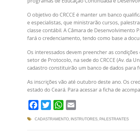
programas de Educação Continuada e Desenvolve
O objetivo do CRCCE é manter um banco qualifi
e especialistas, que ministrarão cursos, palestra
classe contábil. A Câmara de Desenvolvimento P
fará o credenciamento, tendo como base a docu
Os interessados devem preencher as condições e
setor de Protocolo, na sede do CRCCE (Av. da U
cadastro constituirão um banco de dados para f
As inscrições vão até outubro deste ano. Os cr
estado do Ceará. Para acessar a ficha de acom
Facebook
Twitter
WhatsApp
Email
CADASTRAMENTO
,
INSTRUTORES
,
PALESTRANTES