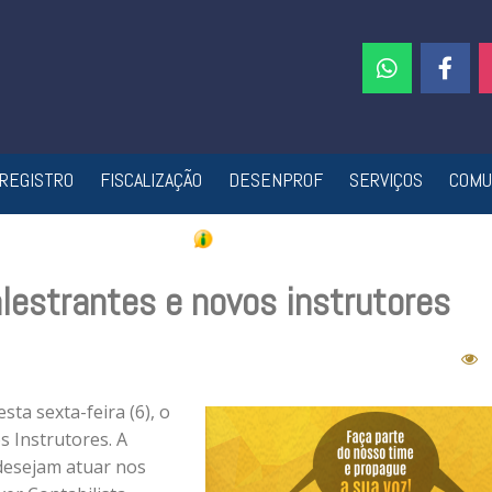
REGISTRO
FISCALIZAÇÃO
DESENPROF
SERVIÇOS
COMU
lestrantes e novos instrutores
ta sexta-feira (6), o
s Instrutores. A
 desejam atuar nos