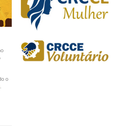
no
o
do o
i
.