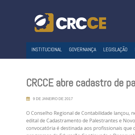
Skip
to
content
INSTITUCIONAL
GOVERNANÇA
LEGISLAÇÃO
CRCCE abre cadastro de pa
9 DE JANEIRO DE 2017
O Conselho Regional de Contabilidade lançou, nes
edital de Cadastramento de Palestrantes e Novo
convocatória é destinada aos profissionais que