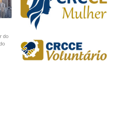
r do
 do