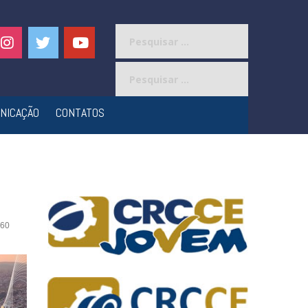
Pesquisar
por:
Pesquisar
por:
NICAÇÃO
CONTATOS
60