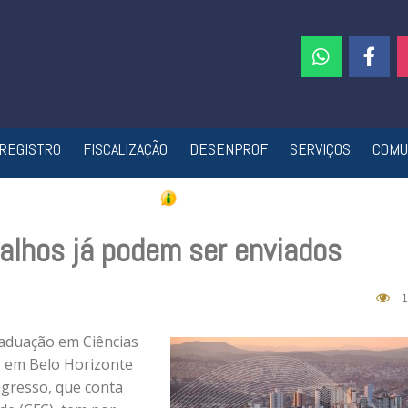
REGISTRO
FISCALIZAÇÃO
DESENPROF
SERVIÇOS
COMU
balhos já podem ser enviados
1
aduação em Ciências
o, em Belo Horizonte
ngresso, que conta