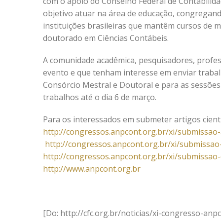
com o apoio do Conselho Federal de Contabilida
objetivo atuar na área de educação, congregand
instituições brasileiras que mantêm cursos de 
doutorado em Ciências Contábeis.
A comunidade acadêmica, pesquisadores, profess
evento e que tenham interesse em enviar trabalh
Consórcio Mestral e Doutoral e para as sessões 
trabalhos até o dia 6 de março.
Para os interessados em submeter artigos cientí
http://congressos.anpcont.org.br/xi/submissao-a
http://congressos.anpcont.org.br/xi/submissao-
http://congressos.anpcont.org.br/xi/submissao-
http://www.anpcont.org.br
[Do: http://cfc.org.br/noticias/xi-congresso-an