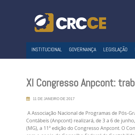
Skip
to
content
INSTITUCIONAL
GOVERNANÇA
LEGISLAÇÃO
XI Congresso Anpcont: tra
11 DE JANEIRO DE 2017
A Associação Nacional de Programas de Pós-Gr
Contábeis (Anpcont) realizará, de 3 a 6 de junh
(MG), a 11ª edição do Congresso Anpcont. O Co