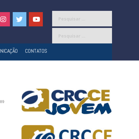
Pesquisar
por:
Pesquisar
por:
NICAÇÃO
CONTATOS
89