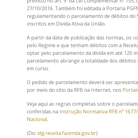
previsto no art. 9º da Lei Complementar nº 155, 
27/10/2016. Também foi editada a Portaria PGFN
regulamentando o parcelamento de débitos do 
inscritos em Dívida Ativa da União.
A partir da data de publicação das normas, os c
pelo Regime e que tenham débitos com a Receita
optar pelo parcelamento da dívida em até 120 m
parcelamento abrange a totalidade dos débitos 
em curso.
O pedido de parcelamento deverá ser apresentad
por meio do sítio da RFB na Internet, nos
Portai
Veja aqui as regras completas sobre o parcelam
conferidas na
Instrução Normativa RFB nº 1677
Nacional
.
(Do:
idg.receita.fazenda.gov.br
)