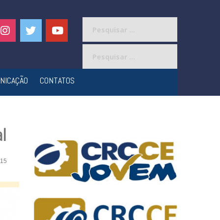
Pesquisar
por:
Pesquisar
por:
NICAÇÃO
CONTATOS
l
15