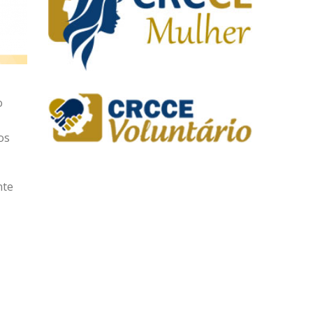
o
os
nte