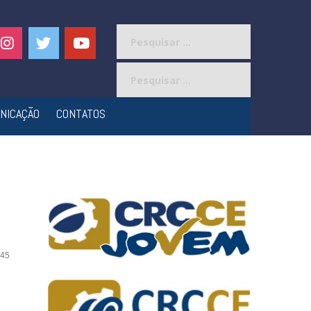
Pesquisar
por:
Pesquisar
por:
NICAÇÃO
CONTATOS
45