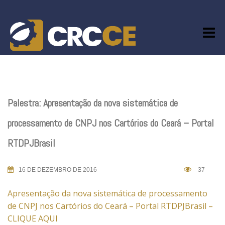
Skip
to
content
Palestra: Apresentação da nova sistemática de
processamento de CNPJ nos Cartórios do Ceará – Portal
RTDPJBrasil
16 DE DEZEMBRO DE 2016
37
Apresentação da nova sistemática de processamento
de CNPJ nos Cartórios do Ceará – Portal RTDPJBrasil –
CLIQUE AQUI