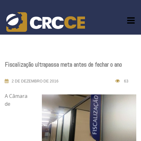
Skip
to
content
Fiscalização ultrapassa meta antes de fechar o ano
2 DE DEZEMBRO DE 2016
63
A Câmara
de