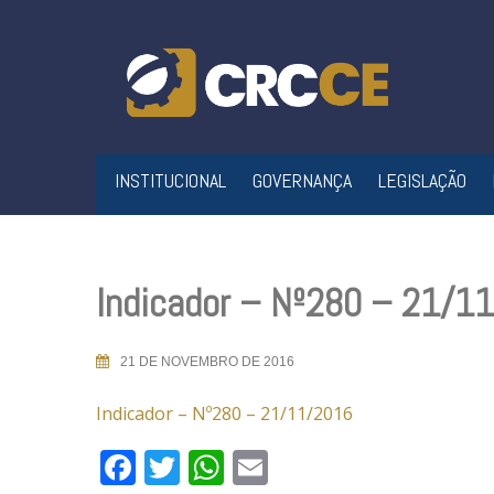
Skip
to
content
INSTITUCIONAL
GOVERNANÇA
LEGISLAÇÃO
Indicador – Nº280 – 21/1
21 DE NOVEMBRO DE 2016
Indicador – Nº280 – 21/11/2016
Facebook
Twitter
WhatsApp
Email