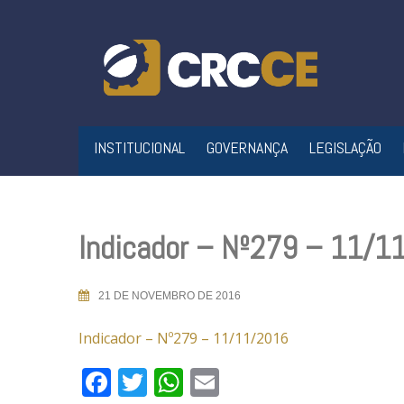
Skip
to
content
INSTITUCIONAL
GOVERNANÇA
LEGISLAÇÃO
Indicador – Nº279 – 11/1
21 DE NOVEMBRO DE 2016
Indicador – Nº279 – 11/11/2016
Facebook
Twitter
WhatsApp
Email