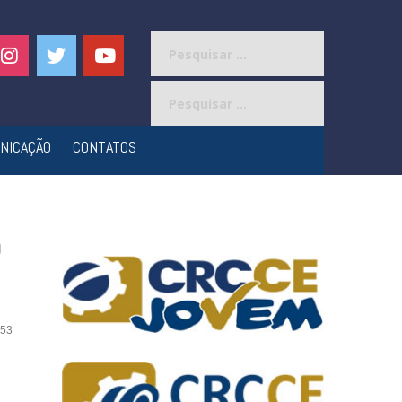
Pesquisar
por:
Pesquisar
por:
NICAÇÃO
CONTATOS
o
53