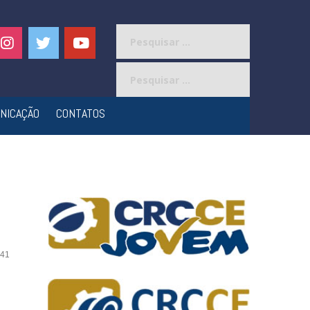
Pesquisar
por:
Pesquisar
por:
NICAÇÃO
CONTATOS
41